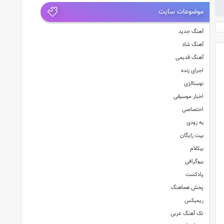
موضوعات سایت
آهنگ جدید
آهنگ شاد
آهنگ قدیمی
اجرای زنده
نوستالژی
اخبار موسیقی
اختصاصی
به زودی
بیت رایگان
بیکلام
بیوگرافی
پادکست
پخش هماهنگ
ریمیکس
تک آهنگ عربی