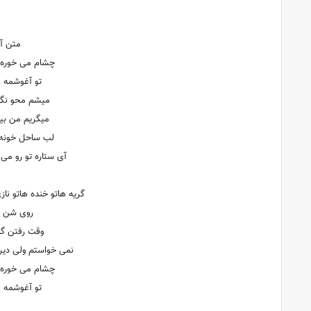
متن آ
چشام می خوره ب
تو آغوشمه ع
میشم محو نگ
میگریم من بی
لب ساحل خونه س
آی ستاره تو رو می 
گریه هاتو خنده هاتو ناز
روی شن ها
وقت رفتن گل
نمی خواستم ولی دیر
چشام می خوره ب
تو آغوشمه ع