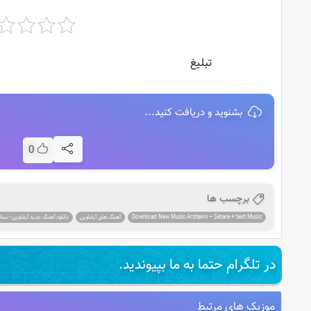
تبلیغ
بشنوید و دریافت کنید...
0
برچسب ها
Download New Music Arshavin – Setare + text Music
آهنگ های آرشاوین
دانلود آهنگ جدید آرشاوین - ستار
در تلگرام حتما به ما بپیوندید.
موزیک های مرتبط