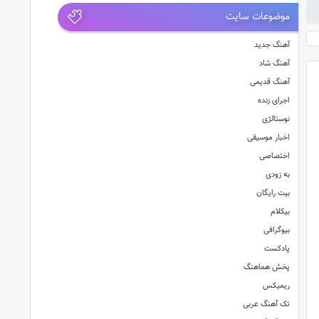
موضوعات سایت
آهنگ جدید
آهنگ شاد
آهنگ قدیمی
اجرای زنده
نوستالژی
اخبار موسیقی
اختصاصی
به زودی
بیت رایگان
بیکلام
بیوگرافی
پادکست
پخش هماهنگ
ریمیکس
تک آهنگ عربی