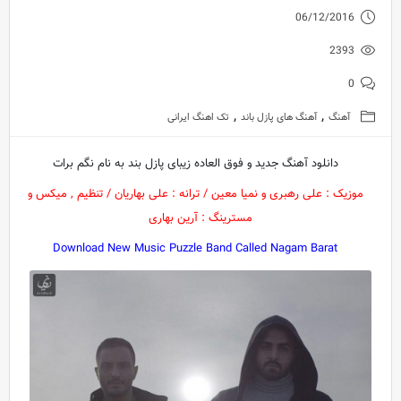
06/12/2016
2393
0
,
,
آهنگ
آهنگ های پازل باند
تک اهنگ ایرانی
دانلود آهنگ جدید و فوق العاده زیبای پازل بند به نام نگم برات
موزیک : علی رهبری و نمیا معین / ترانه : علی بهاریان / تنظیم , میکس و
مسترینگ : آرین بهاری
Download New Music Puzzle Band Called Nagam Barat