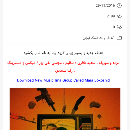
29/11/2016
2189
0
,
آهنگ
تک اهنگ ایرانی
آهنگ جدید و بسیار زیبای گروه ایما به نام ما را بکشید
ترانه و موزیک : سعید باقری / تنظیم : مجتبی تقی پور / میکس و مسترینگ
: رضا سجادی
Download New Music Ima Group Called Mara Bokoshid