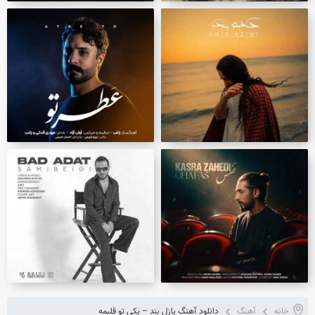
خانه
آهنگ
دانلود آهنگ پازل بند – یکی تو قلبمه