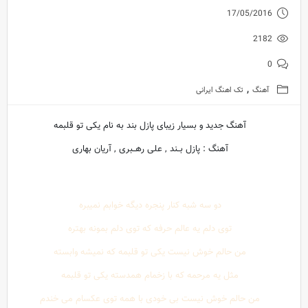
17/05/2016
2182
0
,
آهنگ
تک اهنگ ایرانی
آهنگ جدید و بسیار زیبای پازل بند به نام یکی تو قلبمه
آهنگ : پازل بــند , علی رهــبری , آریان بهاری
دو سه شبه کنار پنجره دیگه خوابم نمیبره
توی دلم یه عالم حرفه که توی دلم بمونه بهتره
من حالم خوش نیست یکی تو قلبمه که نمیشه وابسته
مثل یه مرحمه که با زخمام همدسته یکی تو قلبمه
من حالم خوش نیست بی خودی با همه توی عکسام می خندم