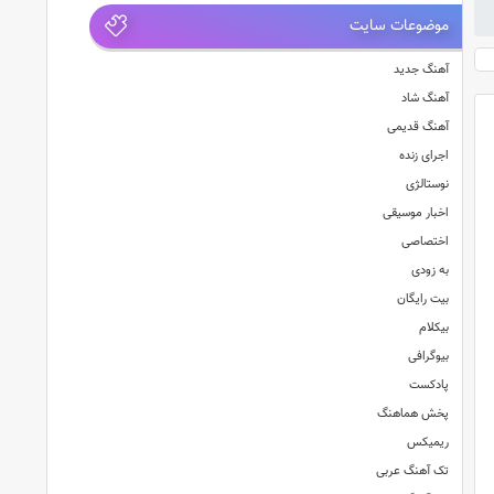
موضوعات سایت
آهنگ جدید
آهنگ شاد
آهنگ قدیمی
اجرای زنده
نوستالژی
اخبار موسیقی
اختصاصی
به زودی
بیت رایگان
بیکلام
بیوگرافی
پادکست
پخش هماهنگ
ریمیکس
تک آهنگ عربی