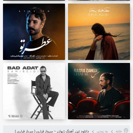
خانه
به زودی
دانلود تیزر آهنگ ژیوان – سرواز فراری ( سرباز فراری )