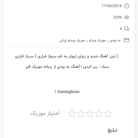
17/06/2016
3296
0
,
,
به زودی
موزیک ویدئو
موزیک ویدئو ایرانی
( تیزر آهنگ جدید و زیبای ژیوان به نام سرواز فراری ( سرباز فراری
سبک : رپ کردی | آهنگ به زودی از رسانه موزیک قیر
ComingSoon !
امتیاز موزیک
تبلیغ