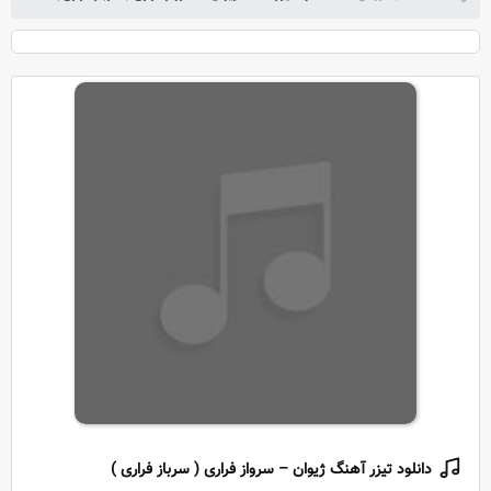
دانلود تیزر آهنگ ژیوان – سرواز فراری ( سرباز فراری )