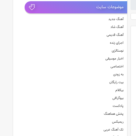
موضوعات سایت
آهنگ جدید
آهنگ شاد
آهنگ قدیمی
اجرای زنده
نوستالژی
اخبار موسیقی
اختصاصی
به زودی
بیت رایگان
بیکلام
بیوگرافی
پادکست
پخش هماهنگ
ریمیکس
تک آهنگ عربی