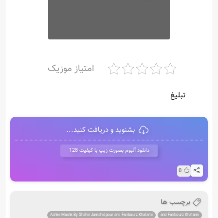
امتیاز موزیک
تبلیغ
بشنوید و دریافت کنید...
دانلود آلبوم بصورت زیپ با کیفیت 128
0
برچسب ها
Ashke Mashk By Shahin Jamshidpour and Faribourz Khatami
and Faribourz Khatami