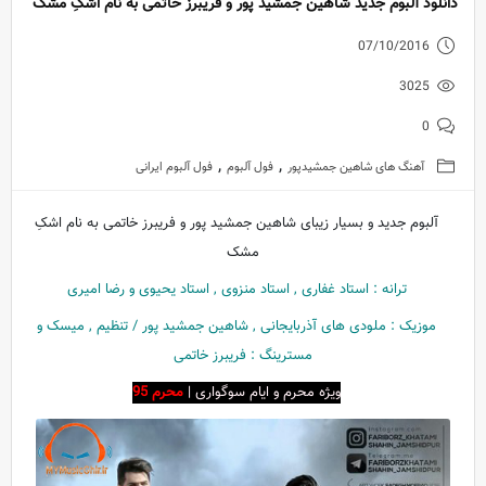
دانلود آلبوم جدید شاهین جمشید پور و فریبرز خاتمی به نام اشکِ مشک
07/10/2016
3025
0
,
,
آهنگ های شاهین جمشیدپور
فول آلبوم
فول آلبوم ایرانی
آلبوم جدید و بسیار زیبای شاهین جمشید پور و فریبرز خاتمی به نام اشکِ
مشک
ترانه : استاد غفاری , استاد منزوی , استاد یحیوی و رضا امیری
موزیک : ملودی های آذربایجانی , شاهین جمشید پور / تنظیم , میسک و
مسترینگ : فریبرز خاتمی
ویژه محرم و ایام سوگواری |
محرم
95