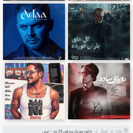
خانه
آهنگ
دانلود موزیک ویدئوی 25 بند – ترس