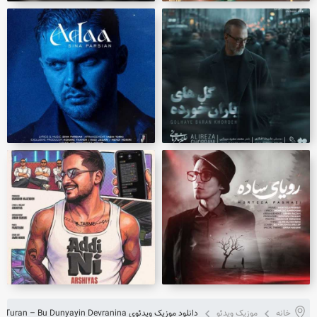
خانه
موزیک ویدئو
دانلود موزیک ویدئوی Mesut Kol feat. Huseyin Turan – Bu Dunyayin Devranina