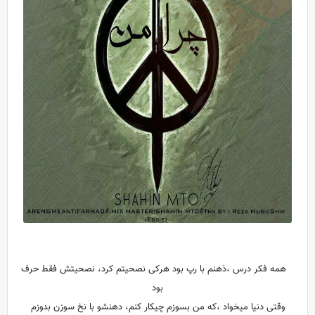
همه فکر درس ،ذهنم با رپ بود هرکی نصحیتم کرد، نصحیتش فقط حرف
بود
وقتی دنیا میخواد ،که من بسوزم چیکار کنم، دهنشو با نخ سوزن بدوزم