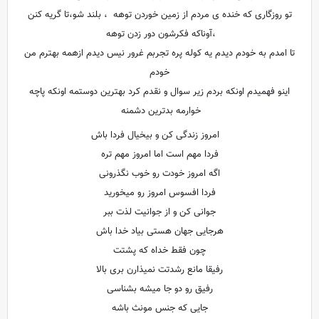
تو روزگاری که خنده ی مردم از زمین خوردن توهه ، بلند شو،تا گریه کنن
،آوناکه فکرشون دور زدن توهه
تا امدم به خودم دیدم یه کوله پره تجربم غرور نیس دیدم ازهمه بهترم من
خودم
اینو فهمیدم اونکه بردم زیر سوال و نقدم کرد بهترین دوستمه اونکه پاچه
خوارمه بدترین دشمنه
امروز زندگی کن و بیخیال فردا باش
فردا مهم است اما امروز مهم تره
اگه امروز خودت رو خوب نگذرونی
فردا افسوس امروز رو میخورید
جوانی کن و از جوانیت لذت ببر
هرجایی جهان هستی بیاد خدا باش
چون فقط خداه که پشتت
رفیقا مانع رشدتت نمیذارن بری بالا
رفیق رو دو جا میشه بشناسی
جایی که جنس مونث باشه