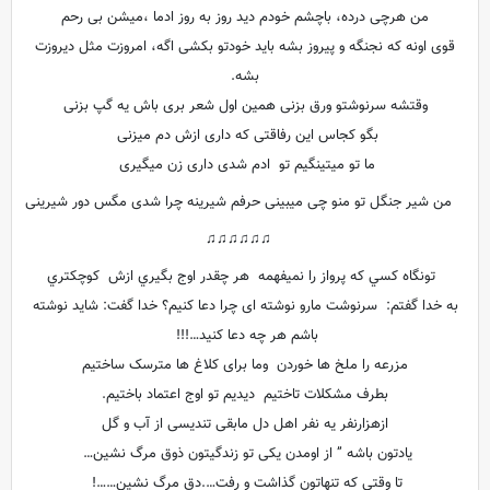
من هرچی درده، باچشم خودم دید روز به روز ادما ،میشن بی رحم
قوی اونه که نجنگه و پیروز بشه باید خودتو بکشی اگه، امروزت مثل دیروزت
بشه.
وقتشه سرنوشتو ورق بزنی همین اول شعر بری باش یه گپ بزنی
بگو کجاس این رفاقتی که داری ازش دم میزنی
ما تو میتینگیم تو ادم شدی داری زن میگیری
من شیر جنگل تو منو چی میبینی حرفم شیرینه چرا شدی مگس دور شیرینی
♫♫♫♫♫♫
تونگاه کسي که پرواز را نميفهمه هر چقدر اوج بگيري ازش کوچکتري
به خدا گفتم: سرنوشت مارو نوشته ای چرا دعا کنیم؟ خدا گفت: شاید نوشته
باشم هر چه دعا کنید…!!!
مزرعه را ملخ ها خوردن وما برای کلاغ ها مترسک ساختیم
بطرف مشکلات تاختیم دیدیم تو اوج اعتماد باختیم.
ازهزارنفر یه نفر اهل دل مابقی تندیسی از آب و گل
یادتون باشه ” از اومدن یکی تو زندگیتون ذوق مرگ نشین…
تا وقتی که تنهاتون گذاشت و رفت….دق مرگ نشین……!