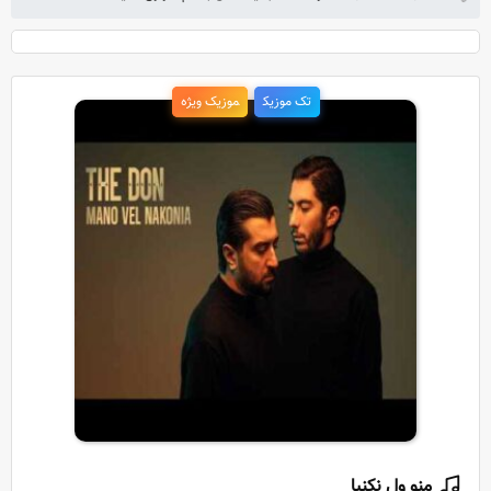
تک موزیک
موزیک ویژه
منو ول نکنیا