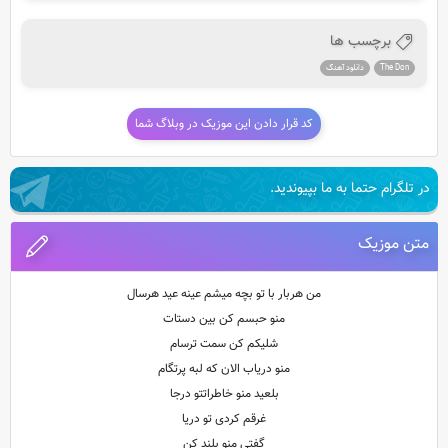
برچسب ها
The Don
دانلود آهنگ
کد قرار دادن این موزیک در وبلاگ شما
در تلگرام حتما به ما بپیوندید.
متن موزیک
من هربار با تو بچه میشم عینه عید هرسال
منو حبسم کن بین دستات
شلیکم کن سمت ترسام
منو دریاب الان که لبه پرتگام
بلعید منو خاطراتتو درجا
غرقم کردی تو دریا
گفتی منو بلند کن