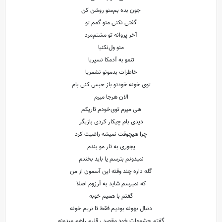
جون بده بم‌منو روشن کن
گفتی نکنی منو گمم تو
آخر پروانه تو مشتم‌مرد
منو ول‌نکنیا
تنمو به آدمکا ‌نسپریا
خاطرات بدمونو نشمریا
توی خونه خودتو باز حبس کنی بام
الان هرجا میرم
هی میرم توی‌خودم تاریکم
دیدی بام چیکار کردی بازیگر
چرا هیچوقت نمیشه راضیت کرد
یجوری به تار مو بندم
نمیدونم بترسم یا باید بخندم
گله داره چند وقته این آسمون از من
که نمیرسم شاید به آرزوم اصلا
گفتم با همیم خوبه
دنبال بهونه بودیم فقط تا نریم خونه
گفتم چشمهات خود مقصد ، قلبم راهم میدونه