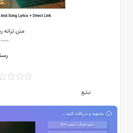
nd Song Lyrics + Direct Link
متن ترانه ر
├───
رست
تبلیغ
بشنوید و دریافت کنید...
دانلود آهنگ با کیفیت 320