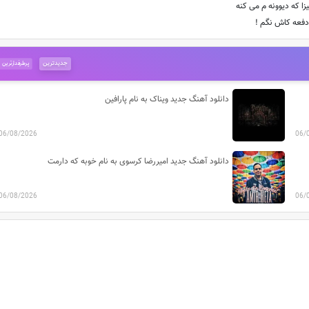
زا كه ديوونه م مى كنه
دفعه كاش نگم !
جدیدترین
پرطرفدارترین
دانلود آهنگ جدید ویناک به نام پارافین
06/08/2026
06/
دانلود آهنگ جدید امیررضا کرسوی به نام خوبه که دارمت
06/08/2026
06/