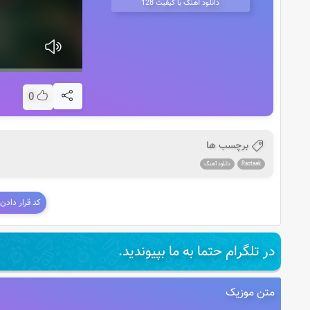
دانلود آهنگ با کیفیت 128
0
برچسب ها
Rastaak
دانلود آهنگ
کد قرار دادن
در تلگرام حتما به ما بپیوندید.
متن موزیک