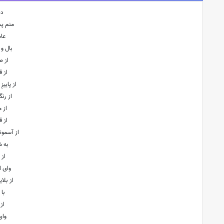
دخ
منم پس
عاش
بال و 
از 
از 
از پاييز
از رن
از 
از ق
از آسمون
به ش
از 
واى ا
از بلا
با
از
واى