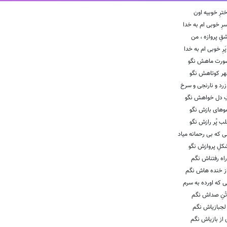
ترِ خوبيه اون
رِ خوبى ام به خدا
قِ پروازه ، من
پَرِ خوبى ام به خدا
صورت ماهش نگو
قهر كوتاهش نگو
ِ زرد و نارنجى و سرخ
گِ دل خواهش نگو
موهاى بازش نگو
لب پُر رازش نگو
ى كه بى رحمانه مياد
كلِ پروازش نگو
راه رفتناش نگم
ز خنده هاش نگم
يى كه اورده به سرم
 تُنِ صداش نگم
 لجبازياش نگم
 از بازياش نگم