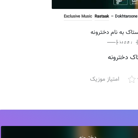
Exclusive Music
Rastaak
– Dokhtaroone A
ستاک به نام دخترونه
───┤ ♩♬♫♪♭ 
اک دخترونه
امتیاز موزیک