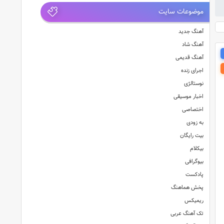
موضوعات سایت
آهنگ جدید
آهنگ شاد
آهنگ قدیمی
اجرای زنده
نوستالژی
اخبار موسیقی
اختصاصی
به زودی
بیت رایگان
بیکلام
بیوگرافی
پادکست
پخش هماهنگ
ریمیکس
تک آهنگ عربی