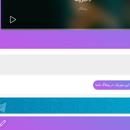
دخترونه
رستاک
 این موزیک در وبلاگ شما