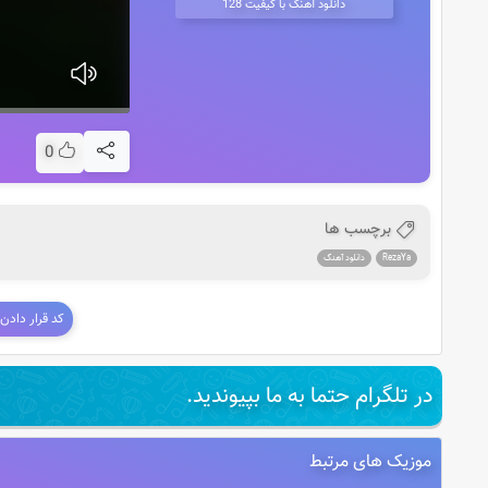
دانلود آهنگ با کیفیت 128
0
برچسب ها
RezaYa
دانلود آهنگ
کد قرار دادن
در تلگرام حتما به ما بپیوندید.
موزیک های مرتبط