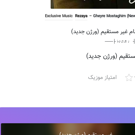
Exclusive Music
Rezaya
– Gheyre Mostaghim (New V
 نام غیر مستقیم (ورژن جدید)
───┤ ♩♬♫♪♭ 
ستقیم (ورژن جدید)
امتیاز موزیک