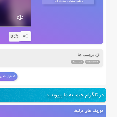
دانلود آهنگ با کیفیت 128
0
برچسب ها
Reza Ramyar
دانلود آهنگ
کد قرار دادن
در تلگرام حتما به ما بپیوندید.
موزیک های مرتبط