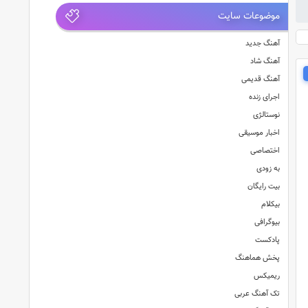
موضوعات سایت
آهنگ جدید
آهنگ شاد
آهنگ قدیمی
اجرای زنده
نوستالژی
اخبار موسیقی
اختصاصی
به زودی
بیت رایگان
بیکلام
بیوگرافی
پادکست
پخش هماهنگ
ریمیکس
تک آهنگ عربی