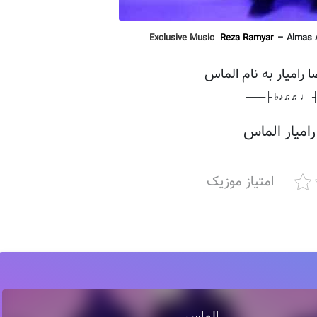
Exclusive Music
Reza Ramyar
– Almas A
ا رامیار به نام الماس
───┤ ♩♬♫♪♭ 
رامیار الماس
امتیاز موزیک