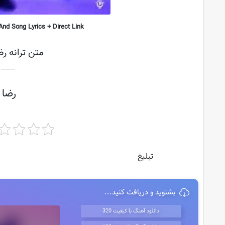
nd Song Lyrics + Direct Link
متن ترانه رض
├───
رضا 
تبلیغ
بشنوید و دریافت کنید...
دانلود آهنگ با کیفیت 320