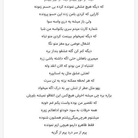
که دیگه هیچ عشقی نمونده کرده بی حسم زمونه
کارایی که کردی بامن زده این حسو پرونده
ولی باز میشه یه دری واسه سوا
شماره کارت میدم سری بکنواسه من شبا
که دیگه نمیخوام ببینمت کردی منو تباه
اشغال عوضی برو مغز منو نگا
دیگه کم کن گله عشقو بنداز بره
میمیری باهاش حتی اگه داشته باشی زره
اشتباه از من بودو که الان انقد وله
لعنتی عشق مثل یه اسنایپره
که هر لحظه ممکنه بزنه به تن سرت
یهو مثل عطر از تنش بپر به درک اگه میخواد
بزاره بره چی میشه اخرش هیچ‌کس‌ این اتفاقو نمیشه باورش
که تقصیر من بوده واست یکم غم خوبه
همه حرفات‌ به سود خودتو اداهاتم زوره
میشنوم هرچی‌میگی‌پشتم همشون شنوده
فقط ظاهرو دارمو هیچی ازم نمونده
پرم از سر درد پرم از گریه