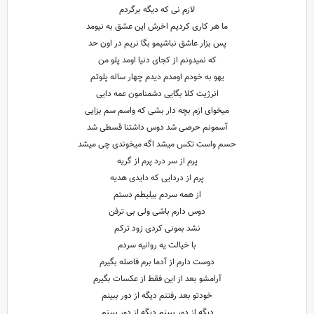
لازم نی که دیگه برگردم
ما هر کاری کردیم اخرش این عشق به نیومد
پس بزار عاشق نباشیمو بگا نریم در اون حد
که نمیدونم از کجای دنیا اومد پلو من
یهو به خودم اومدم دیدم چهار ساله پلوتم
انرژیت کلا بگایی دشمنامون عمه دایی
میخوای ازم بچه دار بشی که واسم سم بزایی
آسمونم حرصی شد دوس داشتنا قسطی شد
حسم واست تکس ‌میشد اگه میخوندی چی میشد
پرم از سر درد پرم از گریه
پرم از دردایی که دایدی هدیه
از همه سردم بیلیطم دستم
دوس دارم باشی ولی بی ترفن
نشد بمونی کردی زود ترکم
با خیالت یه روانیه سردم
دوست دارم از آدما برم فاصله بگیرم
آرامشو بعد از این فقط از عکسات بگیرم
خودتو بعد رفتنم دیگه از دور ببینم
دیگه از دور ببینم دیگه از دور ببینم