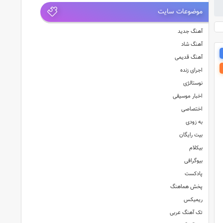
موضوعات سایت
آهنگ جدید
آهنگ شاد
آهنگ قدیمی
اجرای زنده
نوستالژی
اخبار موسیقی
اختصاصی
به زودی
بیت رایگان
بیکلام
بیوگرافی
پادکست
پخش هماهنگ
ریمیکس
تک آهنگ عربی