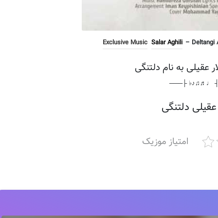
Exclusive Music
Salar Aghili
– Deltangi 
ار عقیلی به نام دلتنگی
───┤ ♩♬♫♪♭ 
 عقیلی دلتنگی
امتیاز موزیک