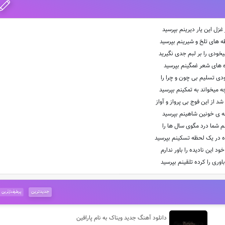
 غزل این یار دیرینم بپرسید
ه های تلخ و شیرینم بپرسید
خودی را بر لبم جدی نگیرید
ژه های شعر غمگینم بپرسید
خودی تسلیم بی چون و چرا را
ه میخواند به تمکینم بپرسید
د از این فوج بی پرواز و آواز
جه ی خونین شاهینم بپرسید
م شما درد مگوی سال ها را
ده در یک لحظه تسکینم بپرسید
خود این نادیده را باور ندارم
باوری را کرده تلقینم بپرسید
جدیدترین
پرطرفدارترین
دانلود آهنگ جدید ویناک به نام پارافین