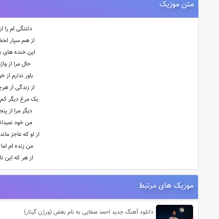
متن موزیک
دلتنگی ام را از
از هم سپار لحظ
این خنده های بی
حال مرا از وا
باور ندارم از 
از زندگی از هرچ
یک مرغ دیگر کم ش
دیگر مرا از پن
من خود نمیدان
از او که عاجز مان
من زنده ام اما 
از هر که این نا
موزیک های مرتبط
دانلود آهنگ جدید احمد صفایی به نام بغض (ورژن گیتار)