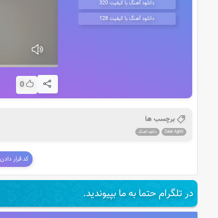
دانلود آهنگ با کیفیت 320
دانلود آهنگ با کیفیت 128
0
برچسب ها
Salar Aghili
دانلود آهنگ
کد قرار دادن
در تلگرام حتما به ما بپیوندید.