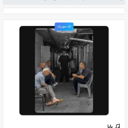
تک موزیک
بابا