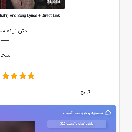
ahi) And Song Lyrics + Direct Link
متن ترانه سجا
├───
سجاد 
تبلیغ
بشنوید و دریافت کنید...
دانلود آهنگ با کیفیت 320