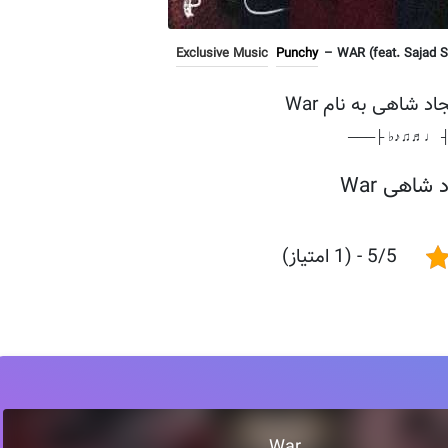
Exclusive Music
Punchy
– WAR (feat. Sajad Sh
د شاهی به نام War
───┤ ♩♬♫♪♭ 
شاهی War
5/5 - (1 امتیاز)