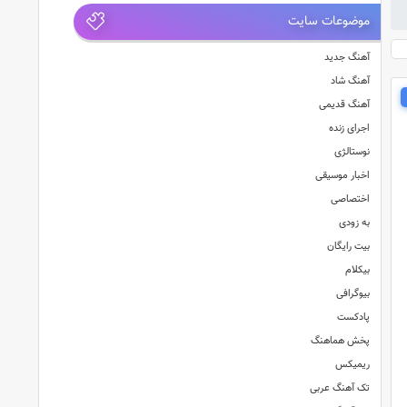
موضوعات سایت
آهنگ جدید
آهنگ شاد
آهنگ قدیمی
اجرای زنده
نوستالژی
اخبار موسیقی
اختصاصی
به زودی
بیت رایگان
بیکلام
بیوگرافی
پادکست
پخش هماهنگ
ریمیکس
تک آهنگ عربی