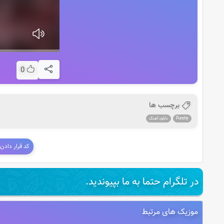
0
برچسب ها
Punchy
دانلود آهنگ
کد قرار دادن
در تلگرام حتما به ما بپیوندید.
موزیک های مرتبط