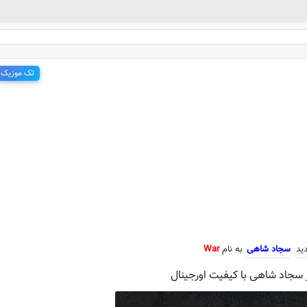
تک موزیک
جدید سجاد شاهی به نام War
ید
سجاد شاهی
به نام
War