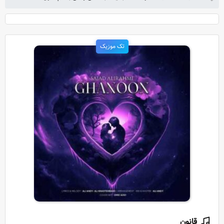
تک موزیک
قانون