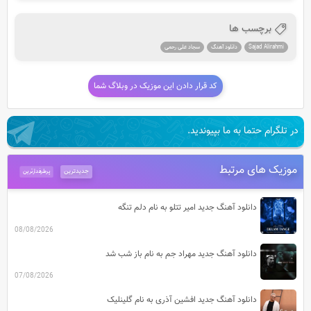
برچسب ها
Sajad Alirahmi
دانلود آهنگ
سجاد علی رحمی
کد قرار دادن این موزیک در وبلاگ شما
در تلگرام حتما به ما بپیوندید.
موزیک های مرتبط
جدیدترین
پرطرفدارترین
دانلود آهنگ جدید امیر تتلو به نام دلم تنگه
08/08/2026
دانلود آهنگ جدید مهراد جم به نام باز شب شد
07/08/2026
دانلود آهنگ جدید افشین آذری به نام گلینلیک