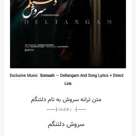
Exclusive Music
Soroush
– Deltangam And Song Lyrics + Direct
Link
متن ترانه سروش به نام دلتنگم
───┤ ♩♬♫♪♭ ├───
سروش دلتنگم