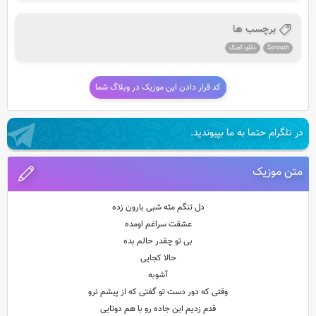
برچسب ها
Soroush
دانلود آهنگ
کد قرار دادن این موزیک در وبلاگ شما
در تلگرام حتما به ما بپیوندید.
متن موزیک
دل تنگم مثه شبی بارون زده
عشقت سراغم اومده
بی تو چقدر حالم بده
حالا کجایی
آشوبه
وقتی که دور دست تو گفتی که از پیشم نرو
قدم زدیم این جاده رو با هم دوتایی