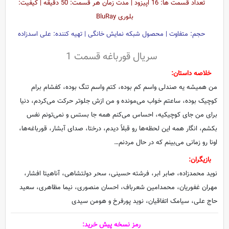
تعداد قسمت ها: 16 اپیزود | مدت زمان هر قسمت: 50 دقیقه | کیفیت:
بلوری BluRay
حجم: متفاوت | محصول شبکه نمایش خانگی | تهیه کننده: علی اسدزاده
سریال قورباغه قسمت 1
خلاصه داستان:
من همیشه یه صندلی واسم کم بوده، کتم واسم تنگ بوده، کفشام برام
کوچیک بوده، ساعتم خواب می‌مونده و من ازش جلوتر حرکت می‌کردم، دنیا
برای من جای کوچیکیه، احساس می‌کنم همه جا بستس و نمی‌تونم نفس
بکشم، انگار همه این لحظه‌ها رو قبلاً دیدم، درختا، صدای آبشار، قورباغه‌ها،
اونا رو زمانی می‌بینم که در حال مردنم…
بازیگران:
نوید محمدزاده، صابر ابر، فرشته حسینى، سحر دولتشاهی، آناهیتا افشار،
مهران غفوریان، محمدامین شعرباف، احسان منصوری، نیما مظاهری، سعید
حاج علی، سیامک اتفاقیان، نوید پورفرخ و هومن سیدی
رمز نسخه پیش خرید: