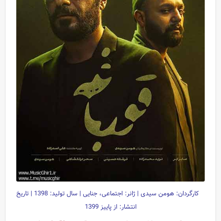
کارگردان: هومن سیدی | ژانر: اجتماعی، جنایی | سال تولید: 1398 | تاریخ
انتشار: از پاییز 1399