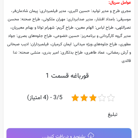
عوامل سریال:
مجری طرح و مدیر تولید: حسین اکبری، مدیر فیلمبرداری: پیمان شادمان‌فر،
موسیقی: بامداد افشار، مدیر صدابرداری: مهران ملکوتی، طراح صحنه: محسن
نصراللهی، طراح لباس: الهام معین، طراح گریم: شهرام توانا و بهنام معیریان،
مدیر گروه کارگردانی و برنامه‌ریز: حسین خضوعی، طراح جلوه‌های بصری: جواد
مطوری، طراح جلوه‌های ویژه میدانی: ایمان کرمیان، فیلمبرداران: ادیب صبحانی
و آرش رمضانی، عماد طاهری، طراح بدلکاری: امیر بدری، منشی صحنه: ندا
قائدی
قورباغه قسمت 1
3/5 - (4 امتیاز)
تبلیغ
بشنوید و دریافت کنید...