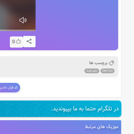
0
برچسب ها
Sami Low
دانلود آهنگ
کد قرار دادن
در تلگرام حتما به ما بپیوندید.
موزیک های مرتبط