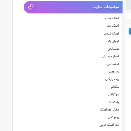
موضوعات سایت
آهنگ جدید
آهنگ شاد
آهنگ قدیمی
اجرای زنده
نوستالژی
اخبار موسیقی
اختصاصی
به زودی
بیت رایگان
بیکلام
بیوگرافی
پادکست
پخش هماهنگ
ریمیکس
تک آهنگ عربی