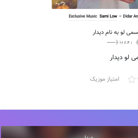
Exclusive Music
Sami Low
– Didar And
سمی لو به نام دیدار
───┤ ♩♬♫♪♭ 
 لو دیدار
امتیاز موزیک