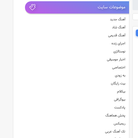
موضوعات سایت
آهنگ جدید
آهنگ شاد
آهنگ قدیمی
اجرای زنده
نوستالژی
اخبار موسیقی
اختصاصی
به زودی
بیت رایگان
بیکلام
بیوگرافی
پادکست
پخش هماهنگ
ریمیکس
تک آهنگ عربی