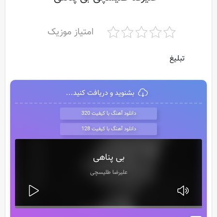
امتیاز موزیک
تبلیغ
بشنوید و دریافت کنید...
دانلود آهنگ با کیفیت 320
دانلود آهنگ با کیفیت 128
بی پناهی
علیرضا طلیسچی