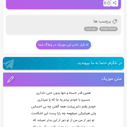
0
برچسب ها
Alireza Talischi
دانلود آهنگ
کد قرار دادن این موزیک در وبلاگ شما
در تلگرام حتما به ما بپیوندید.
متن موزیک
همین قدر خسته و تنها بدون حتی دلداری
مسیرو با خودم بردم یه جا که پا نمیذاری
خودم رفتم دلم پیشت همه گفتن چه بی احساس
ولی هیشیکی نمیفهمه چه رازا پست این اشکاست
تو دور از من من از تو دور از این بدتر نمیشد که