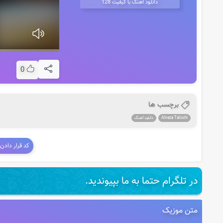
دانلود آهنگ با کیفیت 128
0
برچسب ها
Alireza Talischi
دانلود آهنگ
کد قرار دادن
در تلگرام حتما به ما بپیوندید.
متن موزیک