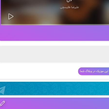
دل
علیرضا طلیسچی
 این موزیک در وبلاگ شما