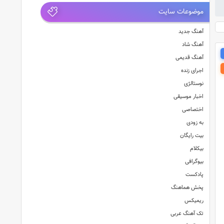
موضوعات سایت
آهنگ جدید
آهنگ شاد
آهنگ قدیمی
اجرای زنده
نوستالژی
اخبار موسیقی
اختصاصی
به زودی
بیت رایگان
بیکلام
بیوگرافی
پادکست
پخش هماهنگ
ریمیکس
تک آهنگ عربی