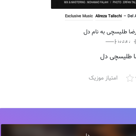
Exclusive Music
Alireza Talischi
– Del A
رضا طلیسچی به نام دل
───┤ ♩♬♫♪♭ 
ا طلیسچی دل
امتیاز موزیک