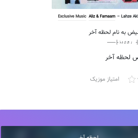
Exclusive Music
Aliz & Farnaam
– Lahze Akh
لیض به نام لحظه آخر
───┤ ♩♬♫♪♭ 
 لحظه آخر
امتیاز موزیک