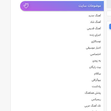
موضوعات سایت
آهنگ جدید
آهنگ شاد
آهنگ قدیمی
اجرای زنده
نوستالژی
اخبار موسیقی
اختصاصی
به زودی
بیت رایگان
بیکلام
بیوگرافی
پادکست
پخش هماهنگ
ریمیکس
تک آهنگ عربی