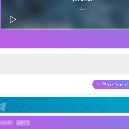
لحظه آخر
علیض
 این موزیک در وبلاگ شما
جدیدترین
پرطرفدارترین