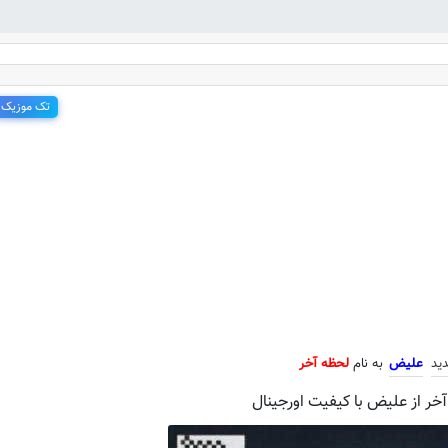
تک موزیک
 جدید علیض به نام لحظه آخر
دید
علیض
به نام
لحظه آخر
خر از علیض با کیفیت اورجینال