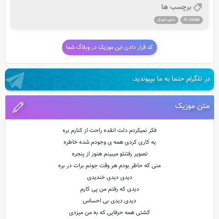
برچسب ها
Ali Ashabi
دانلود آهنگ
کد قرار دادن این موزیک در وبلاگ شما
در تلگرام حتما به ما بپیوندید.
متن موزیک
فکر نمیکردم دلت انقده راحت از کنارم بره
یه کاری کردی همه ی وجودم شده خاطره
تصویر رفتنتو میبینم هنوز از پنجره
منی که حاظر بودم هر وقت جونم برات در بره
دیدی دیدی خندیدی
دیدی که رفتم من پی کارم
دیدی دیدی بی احساس
کشتی همه حرفایی که به من میزدی