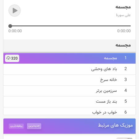
مجسمه
علی سورنا
0:00:00
0:00:00
مجسمه
مجسمه
320
باد های وحشی
خانه سرخ
سرزمین برتر
بند باز مست
خواب در خواب
مورس
موزیک های مرتبط
جدیدترین
پرطرفدارترین
دوچرخه