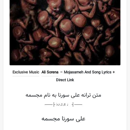
Exclusive Music
Ali Sorena
– Mojasameh And Song Lyrics +
Direct Link
متن ترانه علی سورنا به نام مجسمه
───┤ ♩♬♫♪♭ ├───
علی سورنا مجسمه