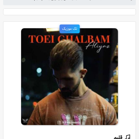
تک موزیک
قلبم