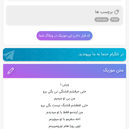
برچسب ها
Aliyaz
دانلود آهنگ
کد قرار دادن این موزیک در وبلاگ شما
در تلگرام حتما به ما بپیوندید.
متن موزیک
ورس ۱
حتی حرفشم قشنگی نی بگی برو
من بی تو میمرم
حتی لفظشم قشنگ نیست بگی برو
من ایندمو فقط با تو میدیدم
اخه سفرمو با تو میچینم
توی رویا هام تورومیبینم