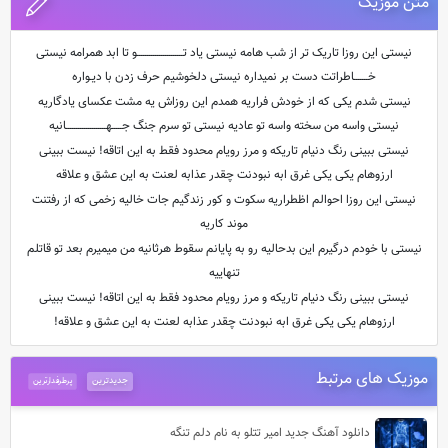
متن موزیک
نیستی این روزا تاریک تر از شب هامه نیستی یاد تـــــــــــــــــــــــو تا ابد همرامه نیستی
خـــــــاطراتت دست بر نمیداره نیستی دلخوشیم حرف زدن با دیـواره
نیستی شدم یکی که از خودش فراریه همدم این روزاش یه مشت عکسای یادگاریه
نیستی واسه من سخته واسه تو عادیه نیستی تو سرم جنگ جـــــهــــــــــــــــــــانیه
نیستی ببینی رنگ دنیام تاریکه و مرز رویام محدود فقط به این اتاقه! نیست ببینی
ارزوهام یکی یکی غرق ابه نبودنت چقدر عذابه لعنت به این عشق و علاقه
نیستی این روزا احوالم اظطراریه سکوت و کور زندگیم جات خالیه زخمی که از رفتنت
موند کاریه
نیستی با خودم درگیرم این بدحالیه رو به پایانم سقوط هرثانیه من میمیرم بعد تو قاتلم
تنهاییه
نیستی ببینی رنگ دنیام تاریکه و مرز رویام محدود فقط به این اتاقه! نیست ببینی
ارزوهام یکی یکی غرق ابه نبودنت چقدر عذابه لعنت به این عشق و علاقه!
موزیک های مرتبط
جدیدترین
پرطرفدارترین
دانلود آهنگ جدید امیر تتلو به نام دلم تنگه