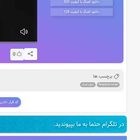
دانلود آهنگ با کیفیت 320
دانلود آهنگ با کیفیت 128
0
برچسب ها
Fereydoun Asraei
دانلود آهنگ
کد قرار دادن
در تلگرام حتما به ما بپیوندید.