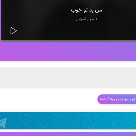
من بد تو خوب
فریدون آسرایی
 این موزیک در وبلاگ شما