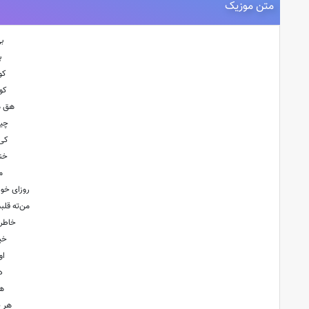
متن موزیک
بی
ب
کو
کو
هق ه
چیز
کی 
خند
م
روزای خو
من‌ته قل
خاطرا
خی
او
د
هر
هر 