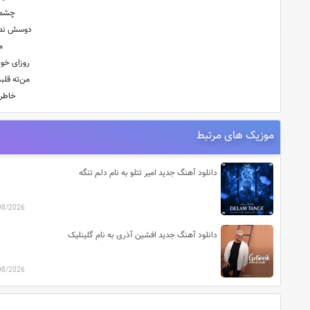
چشما
دوسش ندا
م
روزای خو
من‌ته قل
خاطرا
موزیک های مرتبط
دانلود آهنگ جدید امیر تتلو به نام دلم تنگه
08/2026
دانلود آهنگ جدید افشین آذری به نام گلینلیک
08/2026