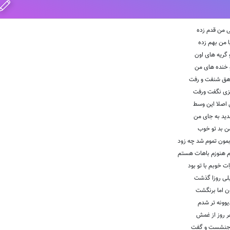
 من قدم زده
ا من بهم زده
 گریه های اون
 خنده های من
ق شنفت و رفت
ی نگفت و‌رفت
اصلا این وسط
ید به جای من
ن بد تو خوب
بمون تموم شد چه زود
بم هنوزم باهات هستم
ت خوبم با تو بود
لی روزا گذشت
ن اما برنگشت
یوونه تر شدم
 روز از غمش
جنشست و گفت