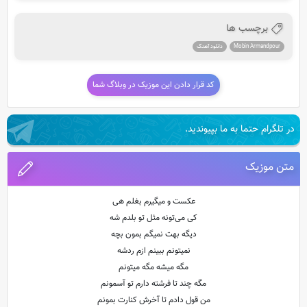
برچسب ها
Mobin Armandpour
دانلود آهنگ
کد قرار دادن این موزیک در وبلاگ شما
در تلگرام حتما به ما بپیوندید.
متن موزیک
عکست و میگیرم بغلم هی
کی می‌تونه مثل تو بلدم شه
دیگه بهت نمیگم بمون بچه
نمیتونم ببینم ازم ردشه
مگه میشه مگه میتونم
مگه چند تا فرشته دارم تو آسمونم
من قول دادم تا آخرش کنارت بمونم