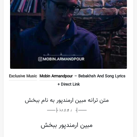
Exclusive Music
Mobin Armandpour
– Bebakhsh And Song Lyrics
+ Direct Link
متن ترانه مبین ارمندپور به نام ببخش
───┤ ♩♬♫♪♭ ├───
مبین ارمندپور ببخش