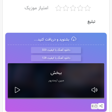
امتیاز موزیک
تبلیغ
بشنوید و دریافت کنید...
دانلود آهنگ با کیفیت 320
دانلود آهنگ با کیفیت 128
ببخش
مبین ارمندپور
0