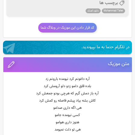
برچسب ها
Mohammad Taher
دانلود آهنگ
کد قرار دادن این موزیک در وبلاگ شما
در تلگرام حتما به ما بپیوندید.
متن موزیک
آره داغونم کرد نیومده بارونم زد
بلده قلق دلمو زدو دلو آرومش کرد
آره باز دمش گرم که هرچی بودو جمعش کرد
کاش بشه بیاد پیشم فاصله رو کمش کرد
‌هی اگه داری صدامو
کسی نیومده جامو
هنوز داری هوامو
هی تو دلت نمیومد