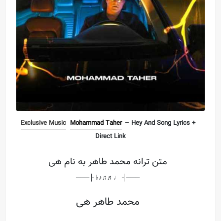
Exclusive Music
Mohammad Taher
– Hey And Song Lyrics +
Direct Link
متن ترانه محمد طاهر به نام هی
───┤ ♩♬♫♪♭ ├───
محمد طاهر هی