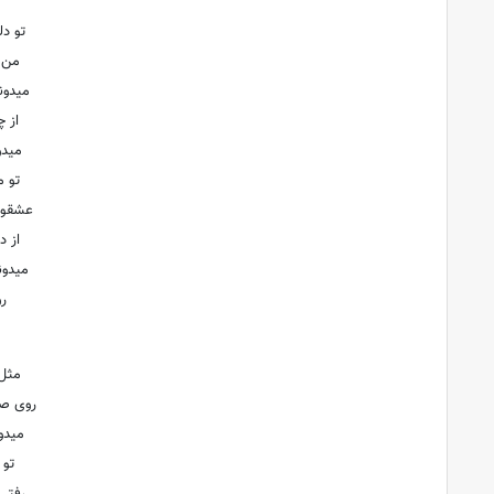
تو د
من 
میدون
از 
میدو
تو م
عشقو 
از د
میدون
رو
مثل
روی صح
میدو
تو 