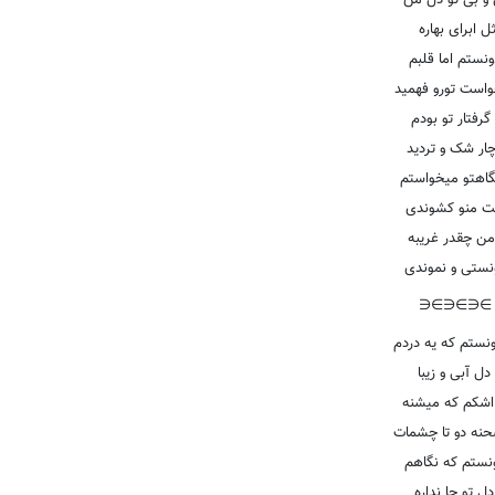
 و بی تو دل من
ل ابرای بهاره
نستم اما قلبم
واست تورو فهمید
رفتار تو بودم
چار شک و تردید
اهتو میخواستم
لت منو کشوندی
ن چقدر غریبه
نستی و نموندی
∋∈∋∈∋∈
نستم که یه دردم
 دل آبی و زیبا
اشکم که میشنه
نه دو تا چشمات
نستم که نگاهم
دل تو جا نداره