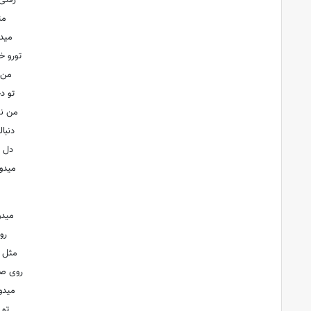
رفتی
مث
میدو
تورو خ
من گ
تو د
من نگ
دنبا
دل م
میدو
میدو
رو
مثل 
روی صح
میدو
تو 