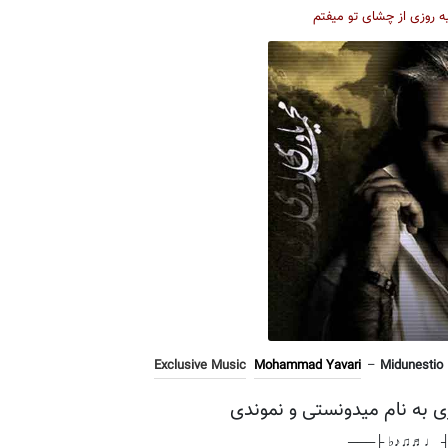
ه روزی از چشای تو میفتم
Exclusive Music
Mohammad Yavari
–
Midunestio
ی به نام میدونستی و نموندی
───┤ ♩♬♫♪♭ 