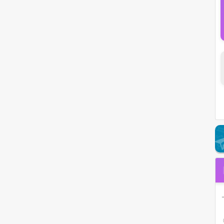
اری بگم آخر یه روزی میرم علی تکتا حالا دیگه رفته