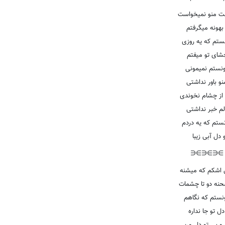
لت منو نمیخواست
بهونه میگرفتم
ستم که یه روزی
چشای تو میفتم
نستم نمیمونی
نو باور نداشتی
از چشام نخوندی
لم خبر نداشتی
ستم که یه دردم
 دل آبی زیبا
∋∈∋∈∋∈
 اشکم که میشنه
نه دو تا چشمات
نستم که نگاهم
دل تو جا نداره