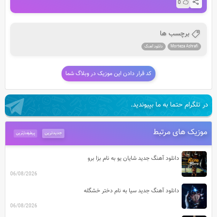
0
برچسب ها
Morteza Ashrafi
دانلود آهنگ
کد قرار دادن این موزیک در وبلاگ شما
در تلگرام حتما به ما بپیوندید.
موزیک های مرتبط
جدیدترین
پرطرفدارترین
دانلود آهنگ جدید شایان یو به نام بزا برو
06/08/2026
دانلود آهنگ جدید سیا به نام دختر خشگله
06/08/2026