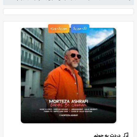
تک موزیک
موزیک ویژه
دردت به جونم