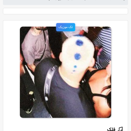
تک موزیک
فلک