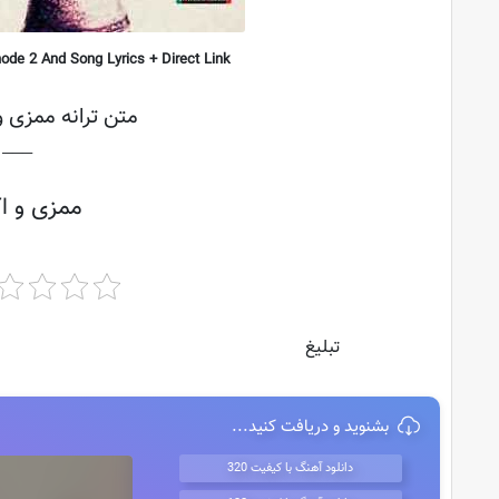
de 2 And Song Lyrics + Direct Link
متن ترانه ممزی و ا
├───
ممزی و اکت
تبلیغ
بشنوید و دریافت کنید...
دانلود آهنگ با کیفیت 320