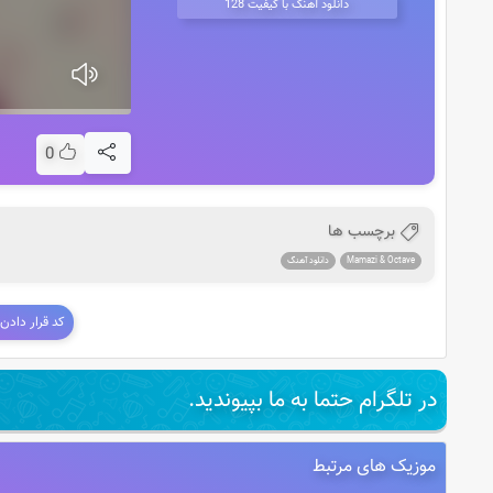
دانلود آهنگ با کیفیت 128
0
برچسب ها
Mamazi & Octave
دانلود آهنگ
کد قرار دادن
در تلگرام حتما به ما بپیوندید.
موزیک های مرتبط