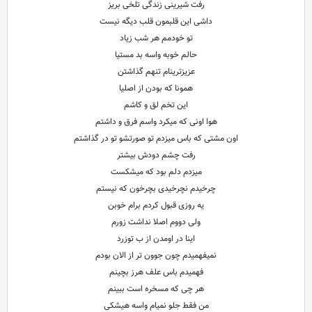
رفت شیرینی زندگی تلخی بریز
داشی این قلبمون قلب دیگه نیست
تو خودمم هر شب زیاد
حالم خوبه واسه بد مستیا
عزیزترینام تنهم گذاشتن
همونا که بودن از اصلیا
این تخم لق و کاشم
هوا اونی که میکرد واسم فرق و داشتم
اون مشتی که باس میزدم تو صورتشو تو در گذاشتم
رفت چشم دودش بیشتر
میزدم دلم بود که میشکست
چرخیدم نچرخیدی بچرخون که نیستم
یه روزی قبول کردم برام خوبن
ولی دووم اصلا نداشت زورم
اینا در اومدن از ب توزرد
نمیفهمیدم چون جوون تر از الان بودم
فهمیدم باس علف هرز بچینم
هر چی که مسخره است ببینم
من فقط جلو نمیام واسه هیشکی