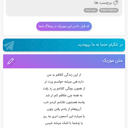
برچسب ها
Naaji & Majhool
دانلود آهنگ
کد قرار دادن این موزیک در وبلاگ شما
در تلگرام حتما به ما بپیوندید.
متن موزیک
از این زندگی کلافم بد من
داره هی میشه حواسم پرت تر
از همون بچگی کلاغم پر زد رفت
به همه چی علاقم کم تر شد
واسه همشون تلاشم کردم خب
آرزوهام از یادم رفتن چون
یا میباره این آسمون ابری یه ریز
یا چشما با اشک میشه خیس