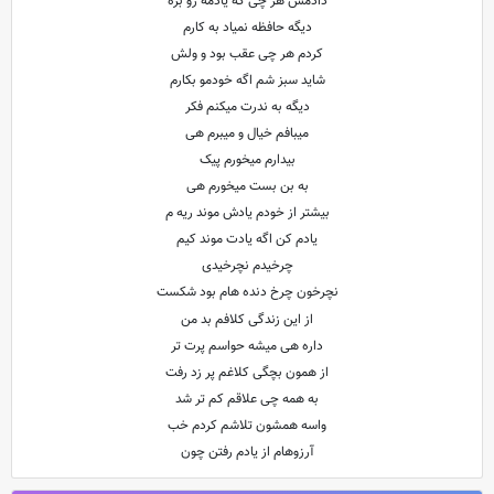
دادمش هر چی که یادمه رو بره
دیگه حافظه نمیاد به کارم
کردم هر چی عقب بود و ولش
شاید سبز شم اگه خودمو بکارم
دیگه به ندرت میکنم فکر
میبافم خیال و میبرم هی
بیدارم میخورم پیک
به بن بست میخورم هی
بیشتر از خودم یادش موند ریه م
یادم کن اگه یادت موند کیم
چرخیدم نچرخیدی
نچرخون چرخ دنده هام بود شکست
از این زندگی کلافم بد من
داره هی میشه حواسم پرت تر
از همون بچگی کلاغم پر زد رفت
به همه چی علاقم کم تر شد
واسه همشون تلاشم کردم خب
آرزوهام از یادم رفتن چون