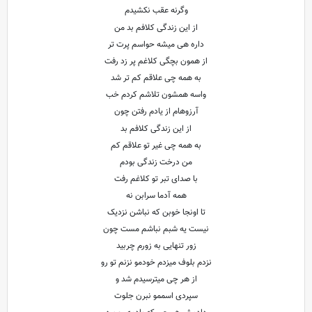
وگرنه عقب نکشیدم
از این زندگی کلافم بد من
داره هی میشه حواسم پرت تر
از همون بچگی کلاغم پر زد رفت
به همه چی علاقم کم تر شد
واسه همشون تلاشم کردم خب
آرزوهام از یادم رفتن چون
از این زندگی کلافم بد
به همه چی غیر تو علاقم کم
من درخت زندگی بودم
با صدای تبر تو کلاغم رفت
همه آدما سرابن نه
تا اونجا خوبن که نباشن نزدیک
نیست یه شبم نباشم مست چون
زور تنهایی به زورم چربید
نزدم بلوف میزدم خودمو نزنم تو رو
از هر چی میترسیدم شد و
سپردی اسممو نبرن جلوت