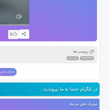
0
برچسب ها
Nima Masiha
دانلود آهنگ
کد قرار دادن
در تلگرام حتما به ما بپیوندید.
موزیک های مرتبط