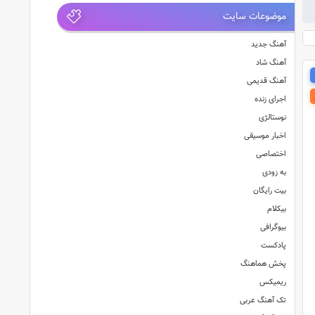
موضوعات سایت
آهنگ جدید
آهنگ شاد
آهنگ قدیمی
اجرای زنده
نوستالژی
اخبار موسیقی
اختصاصی
به زودی
بیت رایگان
بیکلام
بیوگرافی
پادکست
پخش هماهنگ
ریمیکس
تک آهنگ عربی