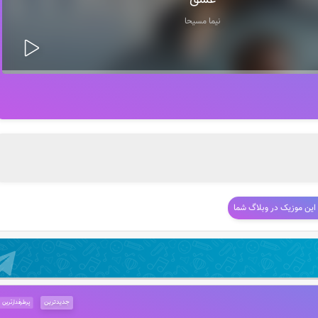
عشق
نیما مسیحا
 این موزیک در وبلاگ شما
جدیدترین
پرطرفدارترین