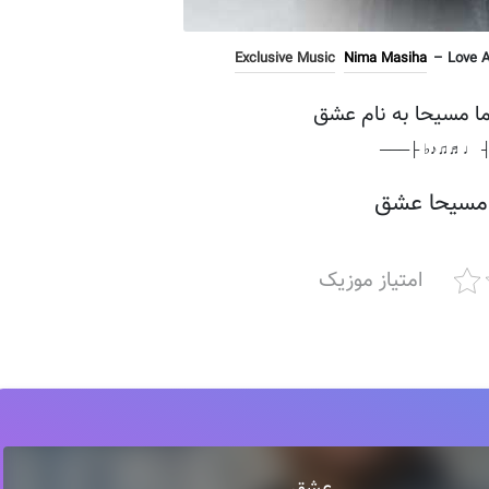
Exclusive Music
Nima Masiha
– Love An
ما مسیحا به نام عشق
───┤ ♩♬♫♪♭ 
 مسیحا عشق
امتیاز موزیک