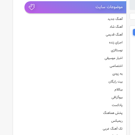
موضوعات سایت
آهنگ جدید
آهنگ شاد
آهنگ قدیمی
اجرای زنده
نوستالژی
اخبار موسیقی
اختصاصی
به زودی
بیت رایگان
بیکلام
بیوگرافی
پادکست
پخش هماهنگ
ریمیکس
تک آهنگ عربی