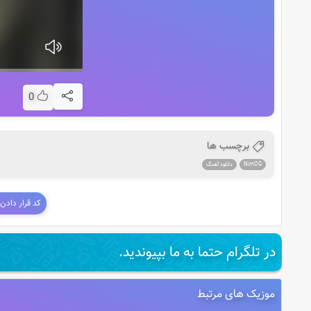
0
برچسب ها
NimOG
دانلود آهنگ
کد قرار دادن
در تلگرام حتما به ما بپیوندید.
موزیک های مرتبط