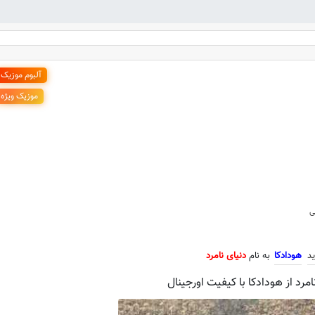
آلبوم موزیک
موزیک ویژه
جدید هودادکا به نام دنیای نامرد
ی
د
هودادکا
به نام
دنیای نامرد
مرد از هودادکا با کیفیت اورجینال