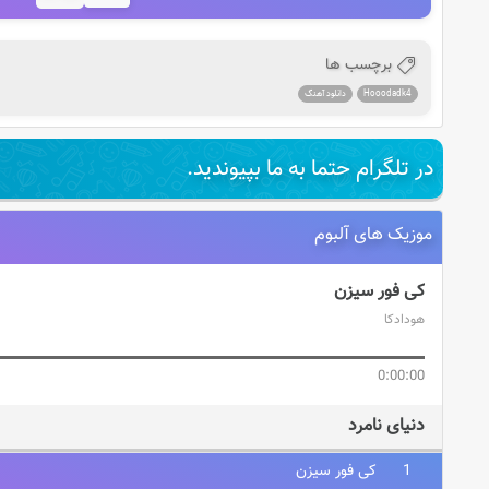
برچسب ها
Hooodadk4
دانلود آهنگ
در تلگرام حتما به ما بپیوندید.
موزیک های آلبوم
کی فور سیزن
هودادکا
0:00:00
دنیای نامرد
کی فور سیزن