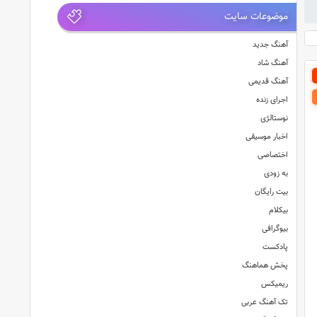
موضوعات سایت
آهنگ جدید
آهنگ شاد
آهنگ قدیمی
اجرای زنده
نوستالژی
اخبار موسیقی
اختصاصی
به زودی
بیت رایگان
بیکلام
بیوگرافی
پادکست
پخش هماهنگ
ریمیکس
تک آهنگ عربی