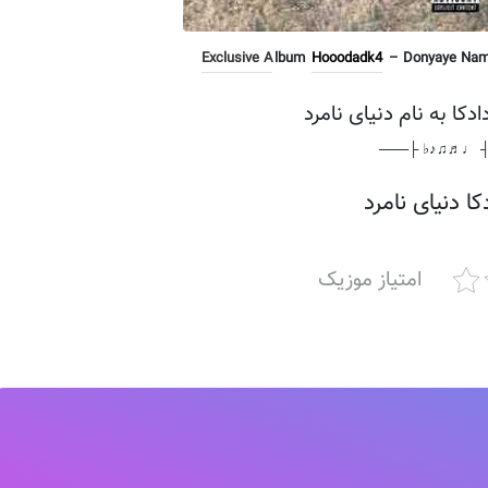
Exclusive A
lbum
Hooodadk4
– Donyaye Namar
دکا به نام دنیای نامرد
───┤ ♩♬♫♪♭ 
ا دنیای نامرد
امتیاز موزیک