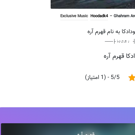
Exclusive Music
Hoodadk4
– Ghahram Are 
دادکا به نام قهرم آره
───┤ ♩♬♫♪♭ 
دکا قهرم آره
5/5 - (1 امتیاز)