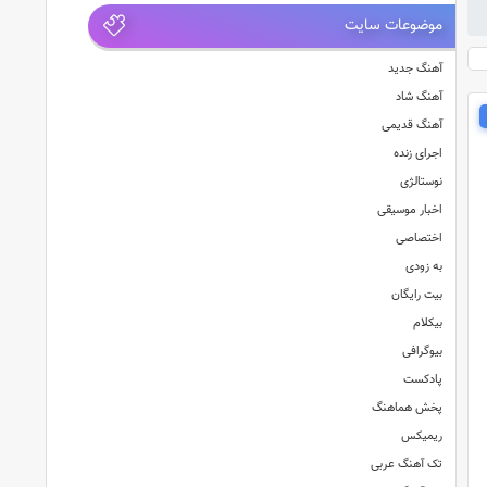
موضوعات سایت
آهنگ جدید
آهنگ شاد
آهنگ قدیمی
اجرای زنده
نوستالژی
اخبار موسیقی
اختصاصی
به زودی
بیت رایگان
بیکلام
بیوگرافی
پادکست
پخش هماهنگ
ریمیکس
تک آهنگ عربی