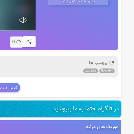
دانلود آهنگ با کیفیت 128
0
برچسب ها
Hoodadk4
دانلود آهنگ
کد قرار دادن
در تلگرام حتما به ما بپیوندید.
موزیک های مرتبط