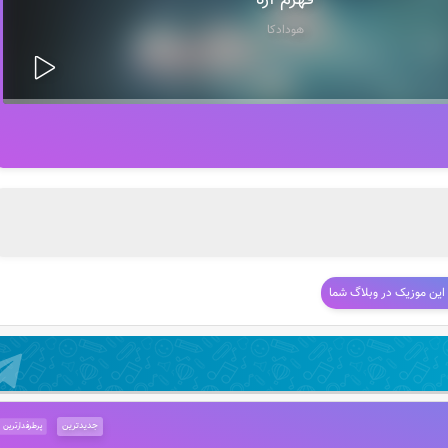
قهرم آره
هودادکا
 این موزیک در وبلاگ شما
جدیدترین
پرطرفدارترین