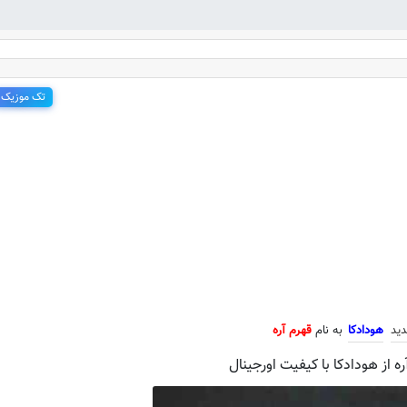
تک موزیک
جدید هودادکا به نام قهرم آره
دید
هودادکا
به نام
قهرم آره
ه از هودادکا با کیفیت اورجینال