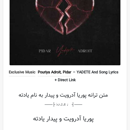
Exclusive Music
Pouriya Adroit, Pidar
– YADETE And Song Lyrics
+ Direct Link
متن ترانه پوریا آدرویت و پیدار به نام یادته
───┤ ♩♬♫♪♭ ├───
پوریا آدرویت و پیدار یادته