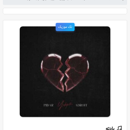
تک موزیک
یادته