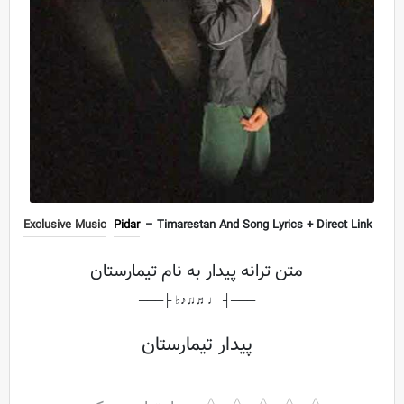
Exclusive Music
Pidar
– Timarestan And Song Lyrics + Direct Link
متن ترانه پیدار به نام تیمارستان
───┤ ♩♬♫♪♭ ├───
پیدار تیمارستان