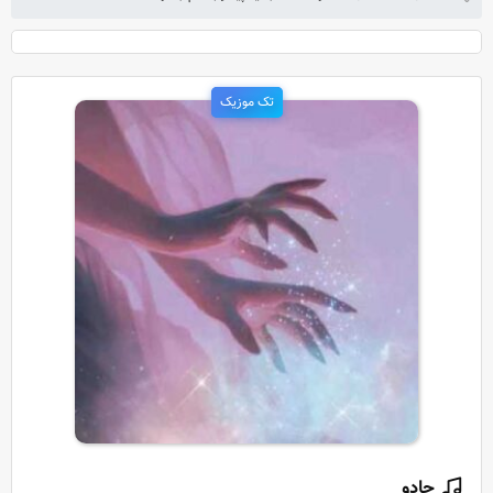
تک موزیک
جادو