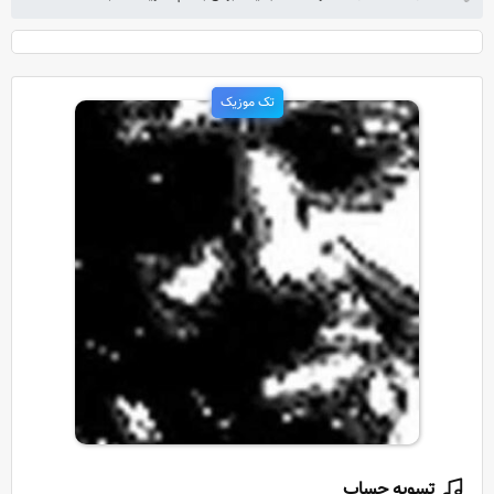
تک موزیک
تسویه حساب