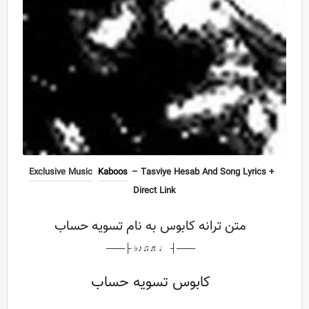
Exclusive Music
Kaboos
– Tasviye Hesab And Song Lyrics +
Direct Link
متن ترانه کابوس به نام تسویه حساب
───┤ ♩♬♫♪♭ ├───
کابوس تسویه حساب