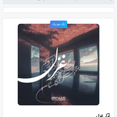
تک موزیک
غزل