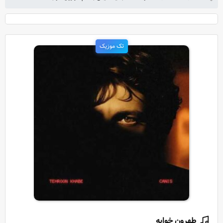
تک موزیک
طهرون خوابه