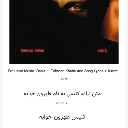
Exclusive Music
Canis
– Tehroon Khabe And Song Lyrics + Direct
Link
متن ترانه کنیس به نام طهرون خوابه
───┤ ♩♬♫♪♭ ├───
کنیس طهرون خوابه